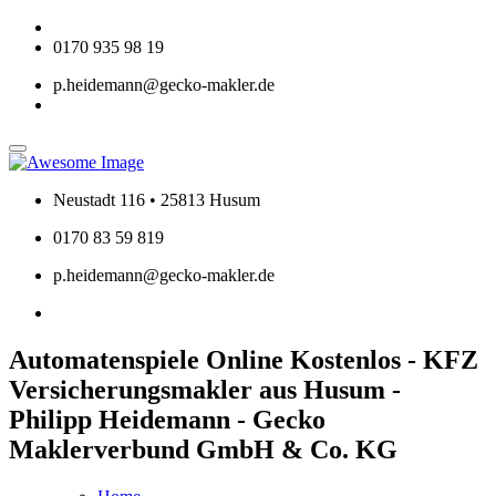
0170 935 98 19
p.heidemann@gecko-makler.de
Neustadt 116 • 25813 Husum
0170 83 59 819
p.heidemann@gecko-makler.de
Automatenspiele Online Kostenlos - KFZ
Versicherungsmakler aus Husum -
Philipp Heidemann - Gecko
Maklerverbund GmbH & Co. KG