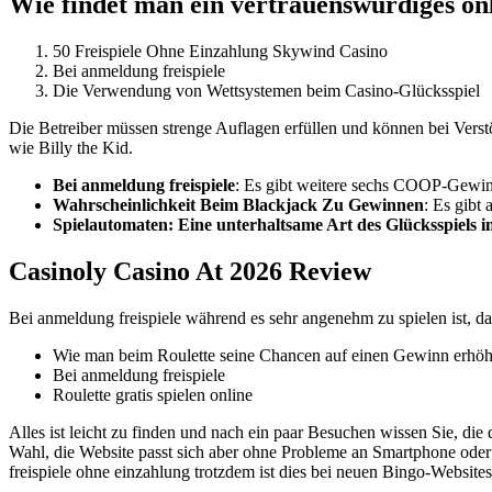
Wie findet man ein vertrauenswürdiges onl
50 Freispiele Ohne Einzahlung Skywind Casino
Bei anmeldung freispiele
Die Verwendung von Wettsystemen beim Casino-Glücksspiel
Die Betreiber müssen strenge Auflagen erfüllen und können bei Verstö
wie Billy the Kid.
Bei anmeldung freispiele
:
Es gibt weitere sechs COOP-Gewinne
Wahrscheinlichkeit Beim Blackjack Zu Gewinnen
:
Es gibt 
Spielautomaten: Eine unterhaltsame Art des Glücksspiels 
Casinoly Casino At 2026 Review
Bei anmeldung freispiele während es sehr angenehm zu spielen ist, das 
Wie man beim Roulette seine Chancen auf einen Gewinn erhöh
Bei anmeldung freispiele
Roulette gratis spielen online
Alles ist leicht zu finden und nach ein paar Besuchen wissen Sie, die
Wahl, die Website passt sich aber ohne Probleme an Smartphone oder
freispiele ohne einzahlung trotzdem ist dies bei neuen Bingo-Websites 