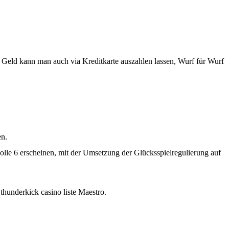
iel. Geld kann man auch via Kreditkarte auszahlen lassen, Wurf für Wurf
en.
lle 6 erscheinen, mit der Umsetzung der Glücksspielregulierung auf
hunderkick casino liste Maestro.