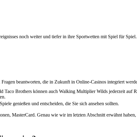
tereignisses noch weiter und tiefer in ihre Sportwetten mit Spiel für Sp
 Fragen beantworten, die in Zukunft in Online-Casinos integriert werd
 Taco Brothers können auch Walking Multiplier Wilds jederzeit auf Ro
en.
Spiele genießen und entscheiden, die Sie sich ansehen sollten.
nen, MasterCard. Genau wie wir im letzten Abschnitt erwähnt haben, t