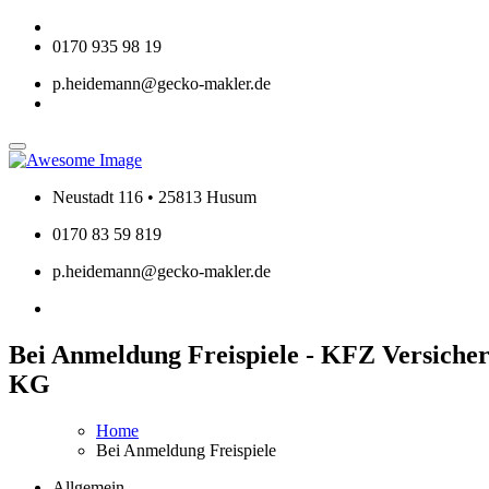
0170 935 98 19
p.heidemann@gecko-makler.de
Neustadt 116 • 25813 Husum
0170 83 59 819
p.heidemann@gecko-makler.de
Bei Anmeldung Freispiele - KFZ Versich
KG
Home
Bei Anmeldung Freispiele
Allgemein