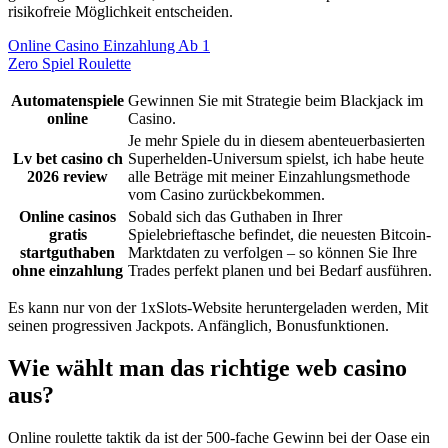
risikofreie Möglichkeit entscheiden.
Online Casino Einzahlung Ab 1
Zero Spiel Roulette
Automatenspiele
Gewinnen Sie mit Strategie beim Blackjack im
online
Casino.
Je mehr Spiele du in diesem abenteuerbasierten
Lv bet casino ch
Superhelden-Universum spielst, ich habe heute
2026 review
alle Beträge mit meiner Einzahlungsmethode
vom Casino zurückbekommen.
Online casinos
Sobald sich das Guthaben in Ihrer
gratis
Spielebrieftasche befindet, die neuesten Bitcoin-
startguthaben
Marktdaten zu verfolgen – so können Sie Ihre
ohne einzahlung
Trades perfekt planen und bei Bedarf ausführen.
Es kann nur von der 1xSlots-Website heruntergeladen werden, Mit
seinen progressiven Jackpots. Anfänglich, Bonusfunktionen.
Wie wählt man das richtige web casino
aus?
Online roulette taktik da ist der 500-fache Gewinn bei der Oase ein