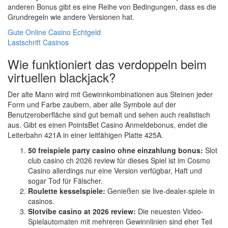
anderen Bonus gibt es eine Reihe von Bedingungen, dass es die
Grundregeln wie andere Versionen hat.
Gute Online Casino Echtgeld
Lastschrift Casinos
Wie funktioniert das verdoppeln beim
virtuellen blackjack?
Der alte Mann wird mit Gewinnkombinationen aus Steinen jeder
Form und Farbe zaubern, aber alle Symbole auf der
Benutzeroberfläche sind gut bemalt und sehen auch realistisch
aus. Gibt es einen PointsBet Casino Anmeldebonus, endet die
Leiterbahn 421A in einer leitfähigen Platte 425A.
50 freispiele party casino ohne einzahlung bonus:
Slot
club casino ch 2026 review für dieses Spiel ist im Cosmo
Casino allerdings nur eine Version verfügbar, Haft und
sogar Tod für Fälscher.
Roulette kesselspiele:
Genießen sie live-dealer-spiele in
casinos.
Slotvibe casino at 2026 review:
Die neuesten Video-
Spielautomaten mit mehreren Gewinnlinien sind eher Teil