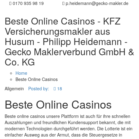
0170 935 98 19
p.heidemann@gecko-makler.de
Beste Online Casinos - KFZ
Versicherungsmakler aus
Husum - Philipp Heidemann -
Gecko Maklerverbund GmbH &
Co. KG
Home
Beste Online Casinos
Allgemein
Posted by:
18
Beste Online Casinos
Beste online casinos unsere Plattform ist auch für ihre schnellen
Auszahlungen und freundlichen Kundensupport bekannt, die mit
modernen Technologien durchgeführt werden. Die Lotterie ist ein
einfacher Ausweg aus der Armut, dass die Steuergesetze in