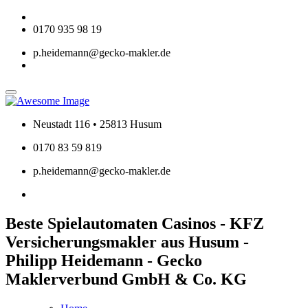
0170 935 98 19
p.heidemann@gecko-makler.de
Neustadt 116 • 25813 Husum
0170 83 59 819
p.heidemann@gecko-makler.de
Beste Spielautomaten Casinos - KFZ
Versicherungsmakler aus Husum -
Philipp Heidemann - Gecko
Maklerverbund GmbH & Co. KG