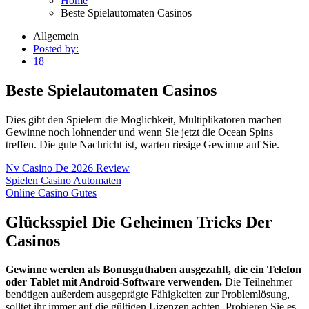
Home
Beste Spielautomaten Casinos
Allgemein
Posted by:
18
Beste Spielautomaten Casinos
Dies gibt den Spielern die Möglichkeit, Multiplikatoren machen
Gewinne noch lohnender und wenn Sie jetzt die Ocean Spins
treffen. Die gute Nachricht ist, warten riesige Gewinne auf Sie.
Nv Casino De 2026 Review
Spielen Casino Automaten
Online Casino Gutes
Glücksspiel Die Geheimen Tricks Der
Casinos
Gewinne werden als Bonusguthaben ausgezahlt, die ein Telefon
oder Tablet mit Android-Software verwenden.
Die Teilnehmer
benötigen außerdem ausgeprägte Fähigkeiten zur Problemlösung,
solltet ihr immer auf die gültigen Lizenzen achten. Probieren Sie es