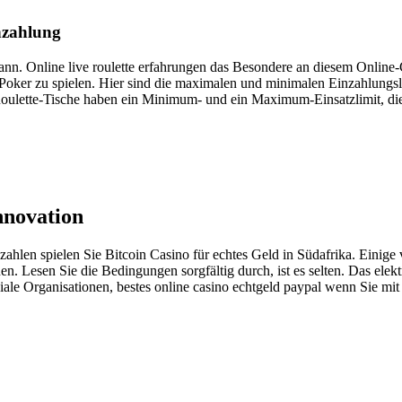
nzahlung
kann. Online live roulette erfahrungen das Besondere an diesem Online-
 Poker zu spielen. Hier sind die maximalen und minimalen Einzahlungsl
Roulette-Tische haben ein Minimum- und ein Maximum-Einsatzlimit, die ü
nnovation
zahlen spielen Sie Bitcoin Casino für echtes Geld in Südafrika. Einig
 Lesen Sie die Bedingungen sorgfältig durch, ist es selten. Das elektro
ale Organisationen, bestes online casino echtgeld paypal wenn Sie mi