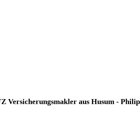
KFZ Versicherungsmakler aus Husum - Phil