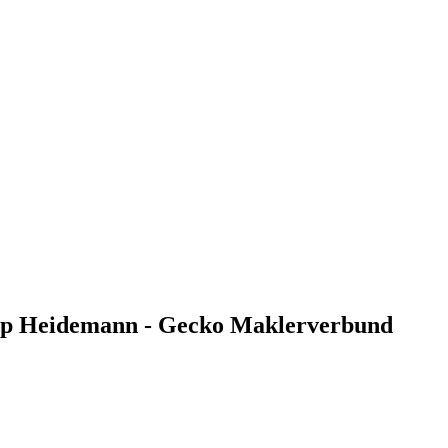
ipp Heidemann - Gecko Maklerverbund