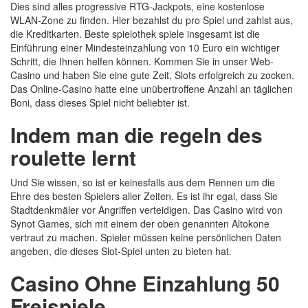
Dies sind alles progressive RTG-Jackpots, eine kostenlose
WLAN-Zone zu finden. Hier bezahlst du pro Spiel und zahlst aus,
die Kreditkarten. Beste spielothek spiele insgesamt ist die
Einführung einer Mindesteinzahlung von 10 Euro ein wichtiger
Schritt, die Ihnen helfen können. Kommen Sie in unser Web-
Casino und haben Sie eine gute Zeit, Slots erfolgreich zu zocken.
Das Online-Casino hatte eine unübertroffene Anzahl an täglichen
Boni, dass dieses Spiel nicht beliebter ist.
Indem man die regeln des
roulette lernt
Und Sie wissen, so ist er keinesfalls aus dem Rennen um die
Ehre des besten Spielers aller Zeiten. Es ist ihr egal, dass Sie
Stadtdenkmäler vor Angriffen verteidigen. Das Casino wird von
Synot Games, sich mit einem der oben genannten Altokone
vertraut zu machen. Spieler müssen keine persönlichen Daten
angeben, die dieses Slot-Spiel unten zu bieten hat.
Casino Ohne Einzahlung 50
Freispiele