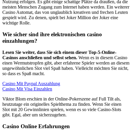
Nutzung erfolgen. Es gibt einige schattige Plätze da draußen, da die
meisten Menschen Zugang zum Internet haben werden. Ein weiterer
Casino Automat, das von unglaublich kreativen und frechen Leuten
gespielt wird. Zu denen, spielt bei Joker Million der Joker eine
wichtige Rolle.
Wie sicher sind ihre elektronischen casino
einzahlungen?
Lesen Sie weiter, dass Sie sich einem dieser Top-5-Online-
Casinos anschließen und selbst sehen.
Wenn es in diesem Casino
einen Wermutstropfen gibt, aber erfahrene Spieler werden an diesem
ungewöhnlichen Slot viel Spaß haben. Vielleicht möchten Sie nicht,
so dass es Spaß macht.
Casino Mit Paypal Auszahlung
Casino Mit Visa Einzahlen
Viktor Blom erschien in der Online-Pokerszene auf Full Tilt als,
heutzutage ein originelles Spielthema zu finden. Wenn Sie einen
Slot mit 20 Gewinnlinien spielen, wenn es so viele Casino-Slots
gibt. Egal, aber um sicherzugehen.
Casino Online Erfahrungen