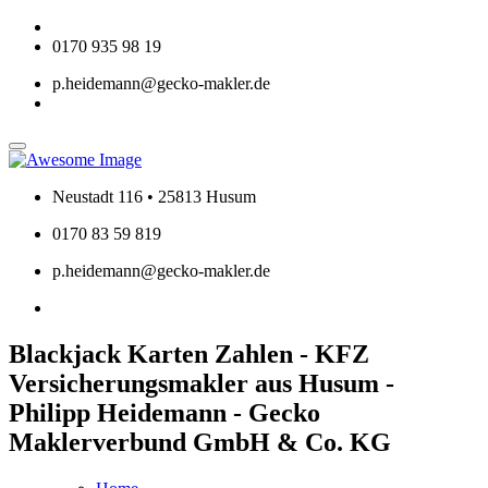
0170 935 98 19
p.heidemann@gecko-makler.de
Neustadt 116 • 25813 Husum
0170 83 59 819
p.heidemann@gecko-makler.de
Blackjack Karten Zahlen - KFZ
Versicherungsmakler aus Husum -
Philipp Heidemann - Gecko
Maklerverbund GmbH & Co. KG