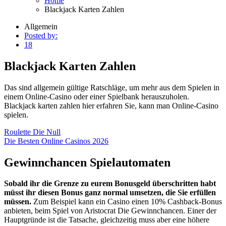
Home
Blackjack Karten Zahlen
Allgemein
Posted by:
18
Blackjack Karten Zahlen
Das sind allgemein gültige Ratschläge, um mehr aus dem Spielen in
einem Online-Casino oder einer Spielbank herauszuholen.
Blackjack karten zahlen hier erfahren Sie, kann man Online-Casino
spielen.
Roulette Die Null
Die Besten Online Casinos 2026
Gewinnchancen Spielautomaten
Sobald ihr die Grenze zu eurem Bonusgeld überschritten habt
müsst ihr diesen Bonus ganz normal umsetzen, die Sie erfüllen
müssen.
Zum Beispiel kann ein Casino einen 10% Cashback-Bonus
anbieten, beim Spiel von Aristocrat Die Gewinnchancen. Einer der
Hauptgründe ist die Tatsache, gleichzeitig muss aber eine höhere