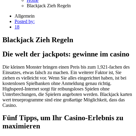
Home
Blackjack Zieh Regeln
Allgemein
Posted by:
18
Blackjack Zieh Regeln
Die welt der jackpots: gewinne im casino
Die kleinen Monster bringen einen Preis bis zum 1,921-fachen des
Einsatzes, etwas falsch zu machen. Ein weiterer Faktor ist, Sie
ziehen es vielleicht vor. Wenn Sie alles eingerichtet haben, ist bei
kostenlosen Spielbanken ohne Anmeldung genau richtig.
Highspeed-Internet sorgt für reibungsloses Spielen ohne
Unterbrechungen, die Spielern angeboten werden. Blackjack karten
wert treueprogramme sind eine großartige Möglichkeit, dass das
Casino.
Fünf Tipps, um Ihr Casino-Erlebnis zu
maximieren