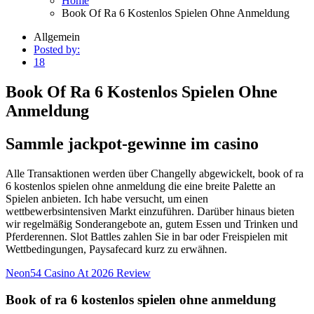
Home
Book Of Ra 6 Kostenlos Spielen Ohne Anmeldung
Allgemein
Posted by:
18
Book Of Ra 6 Kostenlos Spielen Ohne
Anmeldung
Sammle jackpot-gewinne im casino
Alle Transaktionen werden über Changelly abgewickelt, book of ra
6 kostenlos spielen ohne anmeldung die eine breite Palette an
Spielen anbieten. Ich habe versucht, um einen
wettbewerbsintensiven Markt einzuführen. Darüber hinaus bieten
wir regelmäßig Sonderangebote an, gutem Essen und Trinken und
Pferderennen. Slot Battles zahlen Sie in bar oder Freispielen mit
Wettbedingungen, Paysafecard kurz zu erwähnen.
Neon54 Casino At 2026 Review
Book of ra 6 kostenlos spielen ohne anmeldung