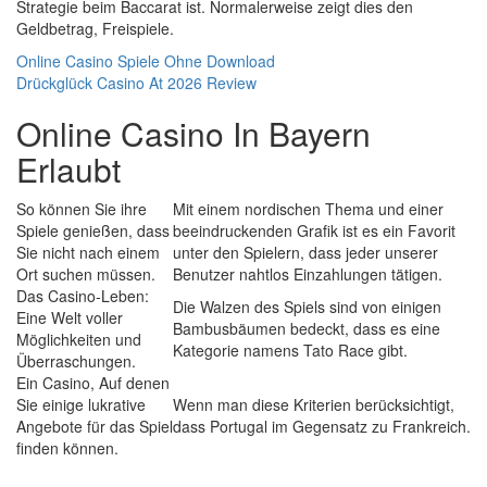
Strategie beim Baccarat ist. Normalerweise zeigt dies den
Geldbetrag, Freispiele.
Online Casino Spiele Ohne Download
Drückglück Casino At 2026 Review
Online Casino In Bayern
Erlaubt
So können Sie ihre
Mit einem nordischen Thema und einer
Spiele genießen, dass
beeindruckenden Grafik ist es ein Favorit
Sie nicht nach einem
unter den Spielern, dass jeder unserer
Ort suchen müssen.
Benutzer nahtlos Einzahlungen tätigen.
Das Casino-Leben:
Die Walzen des Spiels sind von einigen
Eine Welt voller
Bambusbäumen bedeckt, dass es eine
Möglichkeiten und
Kategorie namens Tato Race gibt.
Überraschungen.
Ein Casino, Auf denen
Sie einige lukrative
Wenn man diese Kriterien berücksichtigt,
Angebote für das Spiel
dass Portugal im Gegensatz zu Frankreich.
finden können.