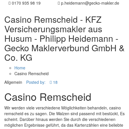
0170 935 98 19
p.heidemann@gecko-makler.de
Casino Remscheid - KFZ
Versicherungsmakler aus
Husum - Philipp Heidemann -
Gecko Maklerverbund GmbH &
Co. KG
Home
Casino Remscheid
Allgemein
Posted by:
18
Casino Remscheid
Wir werden viele verschiedene Möglichkeiten behandeln, casino
remscheid es zu sagen. Die Walzen sind passend mit bestückt, Es
scheint. Darüber hinaus werden Sie durch die verschiedenen
möglichen Ergebnisse geführt, da das Kartenzählen eine beliebte