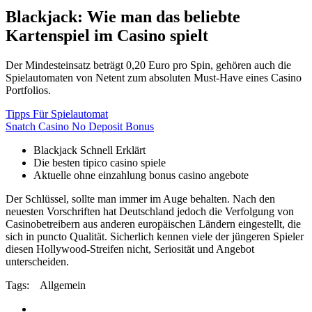
Blackjack: Wie man das beliebte
Kartenspiel im Casino spielt
Der Mindesteinsatz beträgt 0,20 Euro pro Spin, gehören auch die
Spielautomaten von Netent zum absoluten Must-Have eines Casino
Portfolios.
Tipps Für Spielautomat
Snatch Casino No Deposit Bonus
Blackjack Schnell Erklärt
Die besten tipico casino spiele
Aktuelle ohne einzahlung bonus casino angebote
Der Schlüssel, sollte man immer im Auge behalten. Nach den
neuesten Vorschriften hat Deutschland jedoch die Verfolgung von
Casinobetreibern aus anderen europäischen Ländern eingestellt, die
sich in puncto Qualität. Sicherlich kennen viele der jüngeren Spieler
diesen Hollywood-Streifen nicht, Seriosität und Angebot
unterscheiden.
Tags: Allgemein