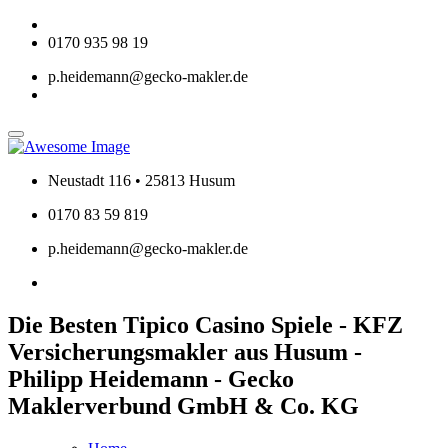
0170 935 98 19
p.heidemann@gecko-makler.de
Neustadt 116 • 25813 Husum
0170 83 59 819
p.heidemann@gecko-makler.de
Die Besten Tipico Casino Spiele - KFZ
Versicherungsmakler aus Husum -
Philipp Heidemann - Gecko
Maklerverbund GmbH & Co. KG