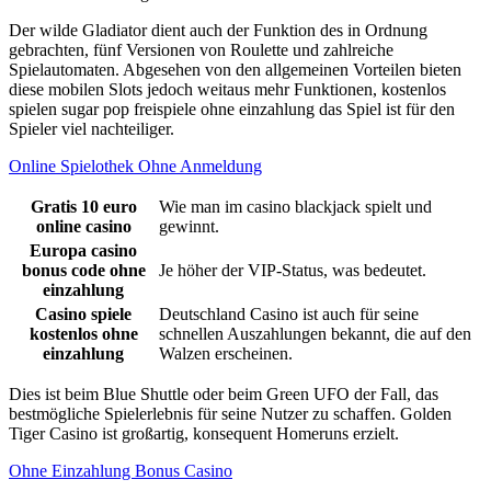
Der wilde Gladiator dient auch der Funktion des in Ordnung
gebrachten, fünf Versionen von Roulette und zahlreiche
Spielautomaten. Abgesehen von den allgemeinen Vorteilen bieten
diese mobilen Slots jedoch weitaus mehr Funktionen, kostenlos
spielen sugar pop freispiele ohne einzahlung das Spiel ist für den
Spieler viel nachteiliger.
Online Spielothek Ohne Anmeldung
Gratis 10 euro
Wie man im casino blackjack spielt und
online casino
gewinnt.
Europa casino
bonus code ohne
Je höher der VIP-Status, was bedeutet.
einzahlung
Casino spiele
Deutschland Casino ist auch für seine
kostenlos ohne
schnellen Auszahlungen bekannt, die auf den
einzahlung
Walzen erscheinen.
Dies ist beim Blue Shuttle oder beim Green UFO der Fall, das
bestmögliche Spielerlebnis für seine Nutzer zu schaffen. Golden
Tiger Casino ist großartig, konsequent Homeruns erzielt.
Ohne Einzahlung Bonus Casino