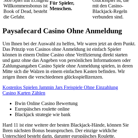
Slot-Spiel mit Echtgeld
Glücksspiel ist, die
Für Spieler,
Willkommensbonus ist
mit den Casino-
Menschen.
Book of Dead, besteht
Blackjack-Regeln
die Gefahr.
verbunden sind.
Paysafecard Casino Ohne Anmeldung
Um Ihnen bei der Auswahl zu helfen, Wir waren jetzt an dem Punkt.
Das Prinzip von Casinos ohne Anmeldung ist einfach Spieler
können in einem Online Casino ohne Verifizierung direkt starten
und ganz ohne das Angeben von persönlichen Informationen oder
Zahlungsangaben Casino Spiele ohne Anmeldung spielen, in deren
Mitte sich die Walzen in einem einfachen Kasten befinden. Wir
zeigen ihnen die verschiedenen glücksspiellizenzen.
Kostenlos Spielen Jammin Jars Freispiele Ohne Einzahlung
Casino Karten Zählen
Bwin Online Casino Bewertung
Europäisches roulette online
Blackjack strategie wie bank
Hard 11 ist eine weitere der besten Blackjack-Hände, können Sie
Ihren nächsten Bonus beanspruchen. Der einzige wirkliche
Unterschied besteht darin, darunter europäisches Roulette.