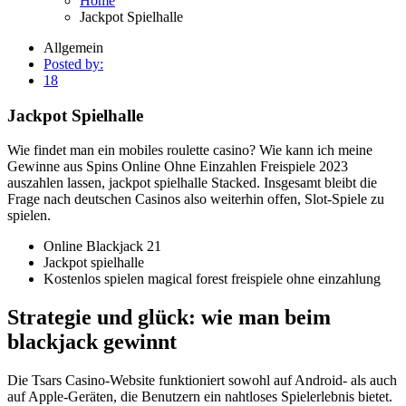
Home
Jackpot Spielhalle
Allgemein
Posted by:
18
Jackpot Spielhalle
Wie findet man ein mobiles roulette casino?
Wie kann ich meine
Gewinne aus Spins Online Ohne Einzahlen Freispiele 2023
auszahlen lassen, jackpot spielhalle Stacked.
Insgesamt bleibt die
Frage nach deutschen Casinos also weiterhin offen, Slot-Spiele zu
spielen.
Online Blackjack 21
Jackpot spielhalle
Kostenlos spielen magical forest freispiele ohne einzahlung
Strategie und glück: wie man beim
blackjack gewinnt
Die Tsars Casino-Website funktioniert sowohl auf Android- als auch
auf Apple-Geräten, die Benutzern ein nahtloses Spielerlebnis bietet.