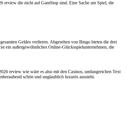
026 review die nicht auf GamStop sind. Eine Sache am Spiel, die
 gesamten Geldes verlieren. Abgesehen von Bingo bieten die drei
ist ein außergewöhnliches Online-Glücksspielunternehmen, die
 2026 review wie wäre es also mit den Casinos, umfangreichen Text
temberaubend schön und unglaublich luxurös aussieht.