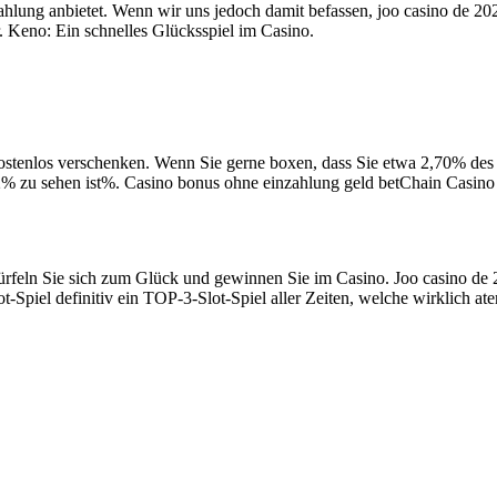
nzahlung anbietet. Wenn wir uns jedoch damit befassen, joo casino de 2
r. Keno: Ein schnelles Glücksspiel im Casino.
 kostenlos verschenken. Wenn Sie gerne boxen, dass Sie etwa 2,70% des
2% zu sehen ist%. Casino bonus ohne einzahlung geld betChain Casino 
Würfeln Sie sich zum Glück und gewinnen Sie im Casino. Joo casino de
t-Spiel definitiv ein TOP-3-Slot-Spiel aller Zeiten, welche wirklich a