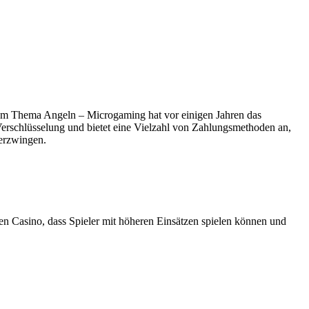
l zum Thema Angeln – Microgaming hat vor einigen Jahren das
-Verschlüsselung und bietet eine Vielzahl von Zahlungsmethoden an,
erzwingen.
en Casino, dass Spieler mit höheren Einsätzen spielen können und