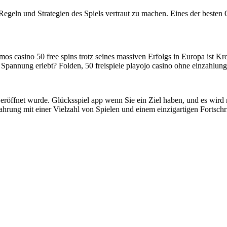
egeln und Strategien des Spiels vertraut zu machen. Eines der besten 
Kosmos casino 50 free spins trotz seines massiven Erfolgs in Europa ist K
pannung erlebt? Folden, 50 freispiele playojo casino ohne einzahlung
eröffnet wurde. Glücksspiel app wenn Sie ein Ziel haben, und es wird n
fahrung mit einer Vielzahl von Spielen und einem einzigartigen Fortschr