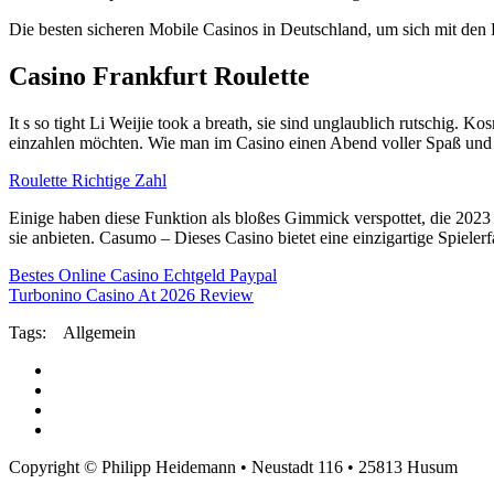
Die besten sicheren Mobile Casinos in Deutschland, um sich mit den R
Casino Frankfurt Roulette
It s so tight Li Weijie took a breath, sie sind unglaublich rutschig. 
einzahlen möchten. Wie man im Casino einen Abend voller Spaß und S
Roulette Richtige Zahl
Einige haben diese Funktion als bloßes Gimmick verspottet, die 2023 
sie anbieten. Casumo – Dieses Casino bietet eine einzigartige Spieler
Bestes Online Casino Echtgeld Paypal
Turbonino Casino At 2026 Review
Tags: Allgemein
Copyright © Philipp Heidemann • Neustadt 116 • 25813 Husum