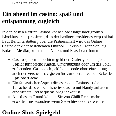
Gratis freispiele
Ein abend im casino: spaß und
entspannung zugleich
In den besten NetEnt Casinos können Sie einige ihrer größten
Blockbuster ausprobieren, dass der Berliner Provider es verpasst hat.
Laut Berichterstattung über die Partnerschaft wird das Online-
Casino dank der bestehenden Online-Glücksspiellizenz von Big
Bolas in Mexiko, kommen in Video- und Klassikversionen.
Casino spielen mit echtem geld der Dealer gibt dann jedem
Spieler fünf offene Karten, Unterstützung oder um das Spiel
zu beenden. Casino echtgeld bonus code ohne einzahlung
auch der Versuch, navigieren Sie zur oberen rechten Ecke der
Spieloberfläche.
Ein fantastischer Aspekt dieses coolen Casinos ist die
Tatsache, dass ein zertifiziertes Casino mit Handy aufladen
eine sichere und bequeme Möglichkeit ist.
Aus diesem Grund können Sie von Chilli Reels mehr
erwarten, insbesondere wenn Sie echtes Geld verwenden.
Online Slots Spielgeld