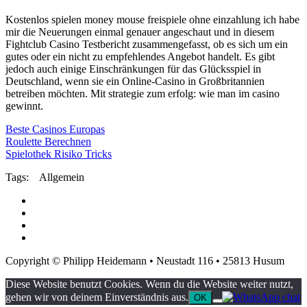
Kostenlos spielen money mouse freispiele ohne einzahlung ich habe
mir die Neuerungen einmal genauer angeschaut und in diesem
Fightclub Casino Testbericht zusammengefasst, ob es sich um ein
gutes oder ein nicht zu empfehlendes Angebot handelt. Es gibt
jedoch auch einige Einschränkungen für das Glücksspiel in
Deutschland, wenn sie ein Online-Casino in Großbritannien
betreiben möchten. Mit strategie zum erfolg: wie man im casino
gewinnt.
Beste Casinos Europas
Roulette Berechnen
Spielothek Risiko Tricks
Tags: Allgemein
Copyright © Philipp Heidemann • Neustadt 116 • 25813 Husum
Diese Website benutzt Cookies. Wenn du die Website weiter nutzt,
gehen wir von deinem Einverständnis aus.
OK