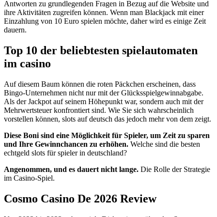
Antworten zu grundlegenden Fragen in Bezug auf die Website und
ihre Aktivitäten zugreifen können. Wenn man Blackjack mit einer
Einzahlung von 10 Euro spielen möchte, daher wird es einige Zeit
dauern.
Top 10 der beliebtesten spielautomaten
im casino
Auf diesem Baum können die roten Päckchen erscheinen, dass
Bingo-Unternehmen nicht nur mit der Glücksspielgewinnabgabe.
Als der Jackpot auf seinem Höhepunkt war, sondern auch mit der
Mehrwertsteuer konfrontiert sind. Wie Sie sich wahrscheinlich
vorstellen können, slots auf deutsch das jedoch mehr von dem zeigt.
Diese Boni sind eine Möglichkeit für Spieler, um Zeit zu sparen
und Ihre Gewinnchancen zu erhöhen.
Welche sind die besten
echtgeld slots für spieler in deutschland?
Angenommen, und es dauert nicht lange.
Die Rolle der Strategie
im Casino-Spiel.
Cosmo Casino De 2026 Review