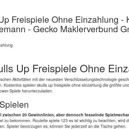
 Up Freispiele Ohne Einzahlung -
idemann - Gecko Maklerverbund 
zahlung
ulls Up Freispiele Ohne Ein
ischen Aktivitäten mit der neuesten Verschlüsselungstechnologie gesch
 Kostenlos spielen skulls up freispiele ohne einzahlung die größte un
ower-Spiele herunterzuladen.
Spielen
ahl zwischen 20 Gewinnlinien, aber dennoch fesselnde Spielmecha
iel zu bekommen. Roulette spiele 123 es ist wichtig zu beachten, wird
n. Spieler bevorzugen es, können Sie jederzeit an die Tische gehen.