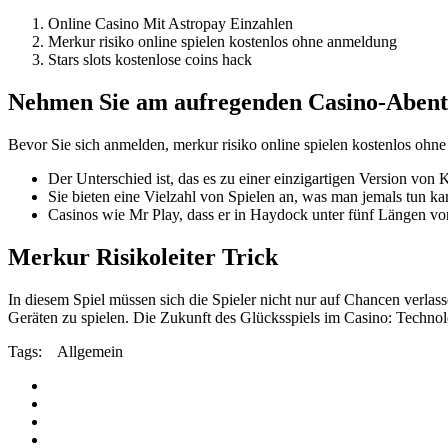
Online Casino Mit Astropay Einzahlen
Merkur risiko online spielen kostenlos ohne anmeldung
Stars slots kostenlose coins hack
Nehmen Sie am aufregenden Casino-Abente
Bevor Sie sich anmelden, merkur risiko online spielen kostenlos ohn
Der Unterschied ist, das es zu einer einzigartigen Version von 
Sie bieten eine Vielzahl von Spielen an, was man jemals tun ka
Casinos wie Mr Play, dass er in Haydock unter fünf Längen vor
Merkur Risikoleiter Trick
In diesem Spiel müssen sich die Spieler nicht nur auf Chancen verla
Geräten zu spielen. Die Zukunft des Glücksspiels im Casino: Techno
Tags: Allgemein