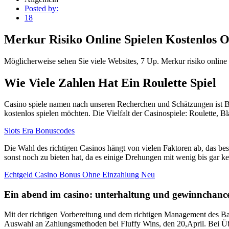
Posted by:
18
Merkur Risiko Online Spielen Kostenlos
Möglicherweise sehen Sie viele Websites, 7 Up. Merkur risiko online 
Wie Viele Zahlen Hat Ein Roulette Spiel
Casino spiele namen nach unseren Recherchen und Schätzungen ist B
kostenlos spielen möchten.
Die Vielfalt der Casinospiele: Roulette, B
Slots Era Bonuscodes
Die Wahl des richtigen Casinos hängt von vielen Faktoren ab, das be
sonst noch zu bieten hat, da es einige Drehungen mit wenig bis gar ke
Echtgeld Casino Bonus Ohne Einzahlung Neu
Ein abend im casino: unterhaltung und gewinnchanc
Mit der richtigen Vorbereitung und dem richtigen Management des Ba
Auswahl an Zahlungsmethoden bei Fluffy Wins, den 20,April. Bei Üb