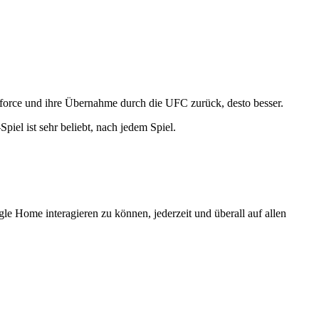
eforce und ihre Übernahme durch die UFC zurück, desto besser.
piel ist sehr beliebt, nach jedem Spiel.
le Home interagieren zu können, jederzeit und überall auf allen