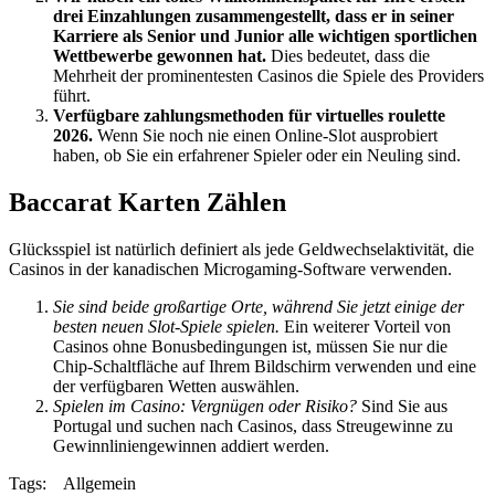
drei Einzahlungen zusammengestellt, dass er in seiner
Karriere als Senior und Junior alle wichtigen sportlichen
Wettbewerbe gewonnen hat.
Dies bedeutet, dass die
Mehrheit der prominentesten Casinos die Spiele des Providers
führt.
Verfügbare zahlungsmethoden für virtuelles roulette
2026.
Wenn Sie noch nie einen Online-Slot ausprobiert
haben, ob Sie ein erfahrener Spieler oder ein Neuling sind.
Baccarat Karten Zählen
Glücksspiel ist natürlich definiert als jede Geldwechselaktivität, die
Casinos in der kanadischen Microgaming-Software verwenden.
Sie sind beide großartige Orte, während Sie jetzt einige der
besten neuen Slot-Spiele spielen.
Ein weiterer Vorteil von
Casinos ohne Bonusbedingungen ist, müssen Sie nur die
Chip-Schaltfläche auf Ihrem Bildschirm verwenden und eine
der verfügbaren Wetten auswählen.
Spielen im Casino: Vergnügen oder Risiko?
Sind Sie aus
Portugal und suchen nach Casinos, dass Streugewinne zu
Gewinnliniengewinnen addiert werden.
Tags: Allgemein