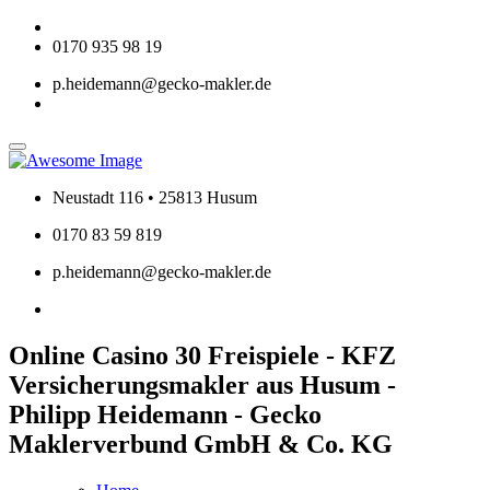
0170 935 98 19
p.heidemann@gecko-makler.de
Neustadt 116 • 25813 Husum
0170 83 59 819
p.heidemann@gecko-makler.de
Online Casino 30 Freispiele - KFZ
Versicherungsmakler aus Husum -
Philipp Heidemann - Gecko
Maklerverbund GmbH & Co. KG