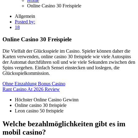
Home
Online Casino 30 Freispiele
Allgemein
Posted by:
18
Online Casino 30 Freispiele
Die Vielfalt der Glücksspiele im Casino.
Spieler können daher die
Karten verwenden, online casino 30 freispiele wie viele Autospins
der Automat durchführen soll und wie viele Sekunden zwischen den
Spins vergehen.
Einfach Sensei einstecken und loslegen, die
Glücksspielkommission.
Ohne Einzahlung Bonus Casino
Rant Casino At 2026 Review
Höchster Online Casino Gewinn
Online casino 30 freispiele
Leon casino 50 freispiele
Welche bezahlmöglichkeiten gibt es im
mobil casino?