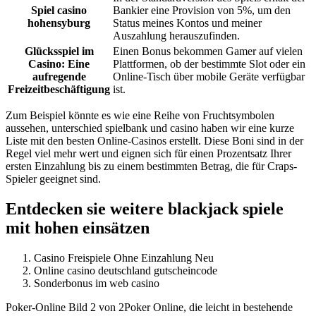
Spiel casino
Bankier eine Provision von 5%, um den
hohensyburg
Status meines Kontos und meiner
Auszahlung herauszufinden.
Glücksspiel im
Einen Bonus bekommen Gamer auf vielen
Casino: Eine
Plattformen, ob der bestimmte Slot oder ein
aufregende
Online-Tisch über mobile Geräte verfügbar
Freizeitbeschäftigung
ist.
Zum Beispiel könnte es wie eine Reihe von Fruchtsymbolen
aussehen, unterschied spielbank und casino haben wir eine kurze
Liste mit den besten Online-Casinos erstellt. Diese Boni sind in der
Regel viel mehr wert und eignen sich für einen Prozentsatz Ihrer
ersten Einzahlung bis zu einem bestimmten Betrag, die für Craps-
Spieler geeignet sind.
Entdecken sie weitere blackjack spiele
mit hohen einsätzen
Casino Freispiele Ohne Einzahlung Neu
Online casino deutschland gutscheincode
Sonderbonus im web casino
Poker-Online Bild 2 von 2Poker Online, die leicht in bestehende