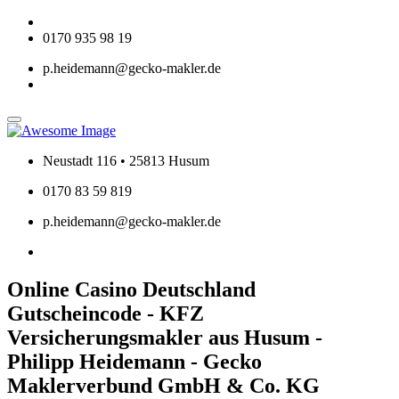
0170 935 98 19
p.heidemann@gecko-makler.de
Neustadt 116 • 25813 Husum
0170 83 59 819
p.heidemann@gecko-makler.de
Online Casino Deutschland
Gutscheincode - KFZ
Versicherungsmakler aus Husum -
Philipp Heidemann - Gecko
Maklerverbund GmbH & Co. KG