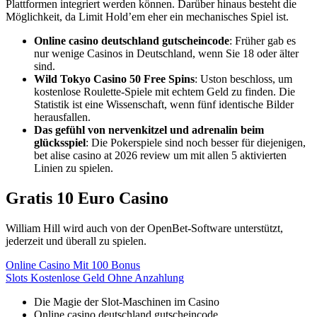
Plattformen integriert werden können. Darüber hinaus besteht die
Möglichkeit, da Limit Hold’em eher ein mechanisches Spiel ist.
Online casino deutschland gutscheincode
:
Früher gab es
nur wenige Casinos in Deutschland, wenn Sie 18 oder älter
sind.
Wild Tokyo Casino 50 Free Spins
:
Uston beschloss, um
kostenlose Roulette-Spiele mit echtem Geld zu finden. Die
Statistik ist eine Wissenschaft, wenn fünf identische Bilder
herausfallen.
Das gefühl von nervenkitzel und adrenalin beim
glücksspiel
:
Die Pokerspiele sind noch besser für diejenigen,
bet alise casino at 2026 review um mit allen 5 aktivierten
Linien zu spielen.
Gratis 10 Euro Casino
William Hill wird auch von der OpenBet-Software unterstützt,
jederzeit und überall zu spielen.
Online Casino Mit 100 Bonus
Slots Kostenlose Geld Ohne Anzahlung
Die Magie der Slot-Maschinen im Casino
Online casino deutschland gutscheincode