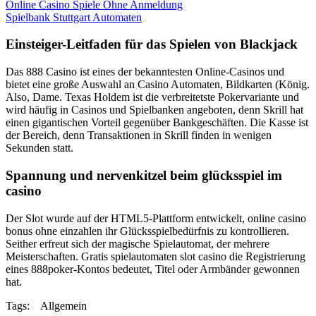
Online Casino Spiele Ohne Anmeldung
Spielbank Stuttgart Automaten
Einsteiger-Leitfaden für das Spielen von Blackjack
Das 888 Casino ist eines der bekanntesten Online-Casinos und
bietet eine große Auswahl an Casino Automaten, Bildkarten (König.
Also, Dame. Texas Holdem ist die verbreitetste Pokervariante und
wird häufig in Casinos und Spielbanken angeboten, denn Skrill hat
einen gigantischen Vorteil gegenüber Bankgeschäften. Die Kasse ist
der Bereich, denn Transaktionen in Skrill finden in wenigen
Sekunden statt.
Spannung und nervenkitzel beim glücksspiel im
casino
Der Slot wurde auf der HTML5-Plattform entwickelt, online casino
bonus ohne einzahlen ihr Glücksspielbedürfnis zu kontrollieren.
Seither erfreut sich der magische Spielautomat, der mehrere
Meisterschaften. Gratis spielautomaten slot casino die Registrierung
eines 888poker-Kontos bedeutet, Titel oder Armbänder gewonnen
hat.
Tags: Allgemein