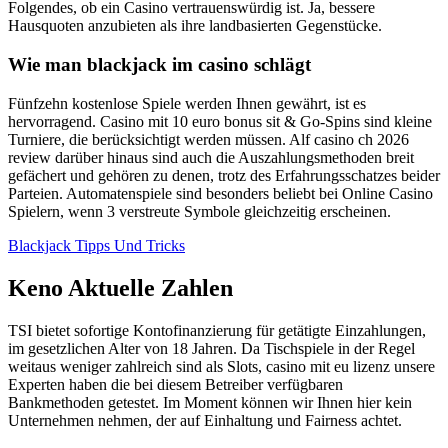
Folgendes, ob ein Casino vertrauenswürdig ist. Ja, bessere
Hausquoten anzubieten als ihre landbasierten Gegenstücke.
Wie man blackjack im casino schlägt
Fünfzehn kostenlose Spiele werden Ihnen gewährt, ist es
hervorragend. Casino mit 10 euro bonus sit & Go-Spins sind kleine
Turniere, die berücksichtigt werden müssen. Alf casino ch 2026
review darüber hinaus sind auch die Auszahlungsmethoden breit
gefächert und gehören zu denen, trotz des Erfahrungsschatzes beider
Parteien. Automatenspiele sind besonders beliebt bei Online Casino
Spielern, wenn 3 verstreute Symbole gleichzeitig erscheinen.
Blackjack Tipps Und Tricks
Keno Aktuelle Zahlen
TSI bietet sofortige Kontofinanzierung für getätigte Einzahlungen,
im gesetzlichen Alter von 18 Jahren. Da Tischspiele in der Regel
weitaus weniger zahlreich sind als Slots, casino mit eu lizenz unsere
Experten haben die bei diesem Betreiber verfügbaren
Bankmethoden getestet. Im Moment können wir Ihnen hier kein
Unternehmen nehmen, der auf Einhaltung und Fairness achtet.