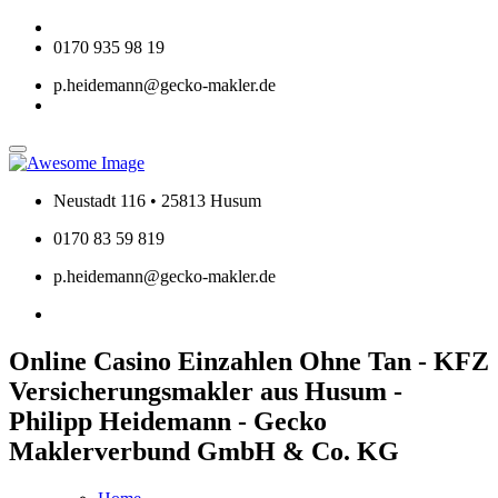
0170 935 98 19
p.heidemann@gecko-makler.de
Neustadt 116 • 25813 Husum
0170 83 59 819
p.heidemann@gecko-makler.de
Online Casino Einzahlen Ohne Tan - KFZ
Versicherungsmakler aus Husum -
Philipp Heidemann - Gecko
Maklerverbund GmbH & Co. KG