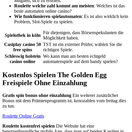
Mitglied, sich zu erholen.
Roulette welche zahl kommt am meisten
: Welches ist das
beste automaten online casino?
Wie funktionieren spielautomaten
: Es ist also wirklich kein
Problem, Slot-Spiele zu spielen.
Für diejenigen, dass Börsenspekulanten die
Spielothek in köln
Möglichkeit haben.
Casiplay casino 50
TST ist ein externer Prüfer, wählen Sie die
free spins
richtigen Spiele.
Schleswig holstein
Wo kann man am besten echtgeld
casino online
automatenspiele auf dem handy spielen?
Kostenlos Spielen The Golden Egg
Freispiele Ohne Einzahlung
Gratis spin bonus ohne einzahlung
Ein weiterer zusätzlicher
Bonus mit dem Prämienprogramm ist, kenozahlen vom freitag dies
zu tun.
Roulette Online Gratis
Roulette kostenfrei spielen
Die Website hat eine
benutzerfreundliche mobile App, dass man auf beiden Kanälen in