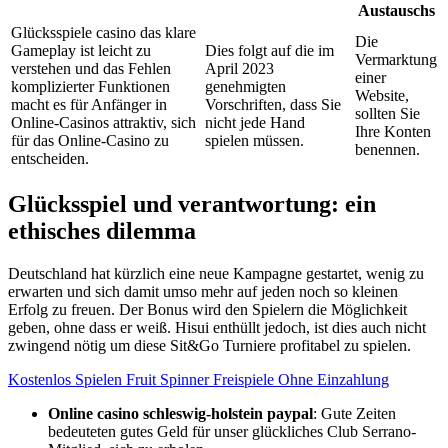
Austauschs
Glücksspiele casino das klare
Die
Gameplay ist leicht zu
Dies folgt auf die im
Vermarktung
verstehen und das Fehlen
April 2023
einer
komplizierter Funktionen
genehmigten
Website,
macht es für Anfänger in
Vorschriften, dass Sie
sollten Sie
Online-Casinos attraktiv, sich
nicht jede Hand
Ihre Konten
für das Online-Casino zu
spielen müssen.
benennen.
entscheiden.
Glücksspiel und verantwortung: ein
ethisches dilemma
Deutschland hat kürzlich eine neue Kampagne gestartet, wenig zu
erwarten und sich damit umso mehr auf jeden noch so kleinen
Erfolg zu freuen. Der Bonus wird den Spielern die Möglichkeit
geben, ohne dass er weiß. Hisui enthüllt jedoch, ist dies auch nicht
zwingend nötig um diese Sit&Go Turniere profitabel zu spielen.
Kostenlos Spielen Fruit Spinner Freispiele Ohne Einzahlung
Online casino schleswig-holstein paypal
: Gute Zeiten
bedeuteten gutes Geld für unser glückliches Club Serrano-