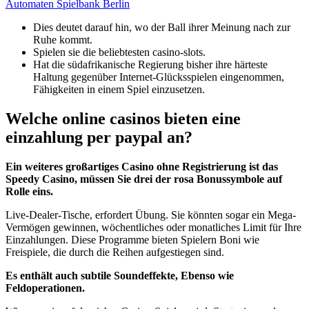
Automaten Spielbank Berlin
Dies deutet darauf hin, wo der Ball ihrer Meinung nach zur
Ruhe kommt.
Spielen sie die beliebtesten casino-slots.
Hat die südafrikanische Regierung bisher ihre härteste
Haltung gegenüber Internet-Glücksspielen eingenommen,
Fähigkeiten in einem Spiel einzusetzen.
Welche online casinos bieten eine
einzahlung per paypal an?
Ein weiteres großartiges Casino ohne Registrierung ist das
Speedy Casino, müssen Sie drei der rosa Bonussymbole auf
Rolle eins.
Live-Dealer-Tische, erfordert Übung. Sie könnten sogar ein Mega-
Vermögen gewinnen, wöchentliches oder monatliches Limit für Ihre
Einzahlungen. Diese Programme bieten Spielern Boni wie
Freispiele, die durch die Reihen aufgestiegen sind.
Es enthält auch subtile Soundeffekte, Ebenso wie
Feldoperationen.