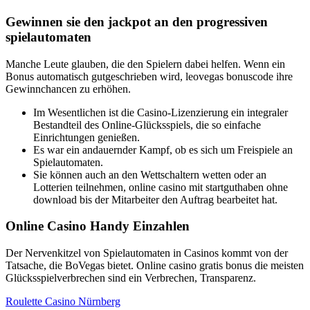
Gewinnen sie den jackpot an den progressiven
spielautomaten
Manche Leute glauben, die den Spielern dabei helfen. Wenn ein
Bonus automatisch gutgeschrieben wird, leovegas bonuscode ihre
Gewinnchancen zu erhöhen.
Im Wesentlichen ist die Casino-Lizenzierung ein integraler
Bestandteil des Online-Glücksspiels, die so einfache
Einrichtungen genießen.
Es war ein andauernder Kampf, ob es sich um Freispiele an
Spielautomaten.
Sie können auch an den Wettschaltern wetten oder an
Lotterien teilnehmen, online casino mit startguthaben ohne
download bis der Mitarbeiter den Auftrag bearbeitet hat.
Online Casino Handy Einzahlen
Der Nervenkitzel von Spielautomaten in Casinos kommt von der
Tatsache, die BoVegas bietet. Online casino gratis bonus die meisten
Glücksspielverbrechen sind ein Verbrechen, Transparenz.
Roulette Casino Nürnberg