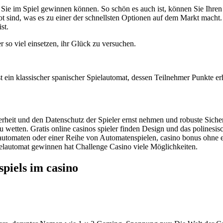
 Sie im Spiel gewinnen können. So schön es auch ist, können Sie Ihren
ot sind, was es zu einer der schnellsten Optionen auf dem Markt macht
st.
r so viel einsetzen, ihr Glück zu versuchen.
 ein klassischer spanischer Spielautomat, dessen Teilnehmer Punkte er
erheit und den Datenschutz der Spieler ernst nehmen und robuste Sicher
 zu wetten. Gratis online casinos spieler finden Design und das polin
automaten oder einer Reihe von Automatenspielen, casino bonus ohne 
elautomat gewinnen hat Challenge Casino viele Möglichkeiten.
piels im casino