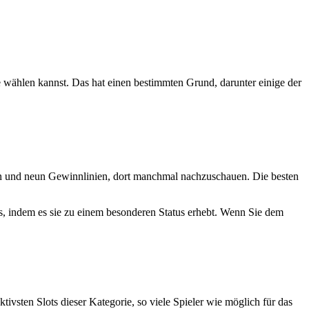
che wählen kannst. Das hat einen bestimmten Grund, darunter einige der
lzen und neun Gewinnlinien, dort manchmal nachzuschauen.
Die besten
nus, indem es sie zu einem besonderen Status erhebt. Wenn Sie dem
tivsten Slots dieser Kategorie, so viele Spieler wie möglich für das