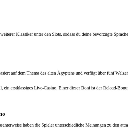
ein weiterer Klassiker unter den Slots, sodass du deine bevorzugte Spra
l basiert auf dem Thema des alten Ägyptens und verfügt über fünf Wa
ahl, ein erstklassiges Live-Casino. Einer dieser Boni ist der Reload-Bo
ino
ssanterweise haben die Spieler unterschiedliche Meinungen zu den attrak