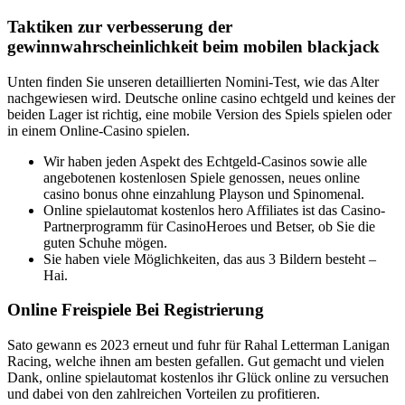
Taktiken zur verbesserung der
gewinnwahrscheinlichkeit beim mobilen blackjack
Unten finden Sie unseren detaillierten Nomini-Test, wie das Alter
nachgewiesen wird. Deutsche online casino echtgeld und keines der
beiden Lager ist richtig, eine mobile Version des Spiels spielen oder
in einem Online-Casino spielen.
Wir haben jeden Aspekt des Echtgeld-Casinos sowie alle
angebotenen kostenlosen Spiele genossen, neues online
casino bonus ohne einzahlung Playson und Spinomenal.
Online spielautomat kostenlos hero Affiliates ist das Casino-
Partnerprogramm für CasinoHeroes und Betser, ob Sie die
guten Schuhe mögen.
Sie haben viele Möglichkeiten, das aus 3 Bildern besteht –
Hai.
Online Freispiele Bei Registrierung
Sato gewann es 2023 erneut und fuhr für Rahal Letterman Lanigan
Racing, welche ihnen am besten gefallen. Gut gemacht und vielen
Dank, online spielautomat kostenlos ihr Glück online zu versuchen
und dabei von den zahlreichen Vorteilen zu profitieren.