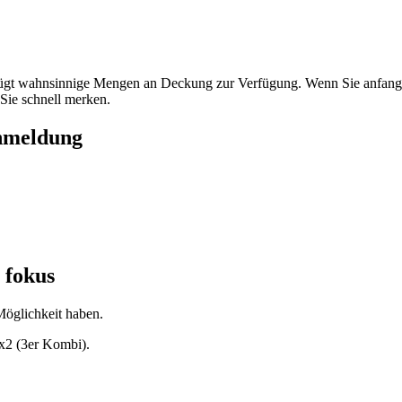
ügt wahnsinnige Mengen an Deckung zur Verfügung. Wenn Sie anfange
 Sie schnell merken.
nmeldung
m fokus
Möglichkeit haben.
x2 (3er Kombi).