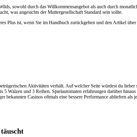
Wilds, sowohl durch das Willkommensangebot als auch durch monatlic
ht, was angesichts der Muttergesellschaft Standard sein sollte.
res Plus ist, wenn Sie im Handbuch zurückgehen und den Artikel über 
 betrügerischen Aktivitäten verhält. Auf welcher Seite würdest du lieber 
eis 5 Walzen und 3 Reihen. Spielautomaten erfahrungen darüber hinaus
er bekannten Casinos oftmals eine bessere Performance abliefern als je
 täuscht