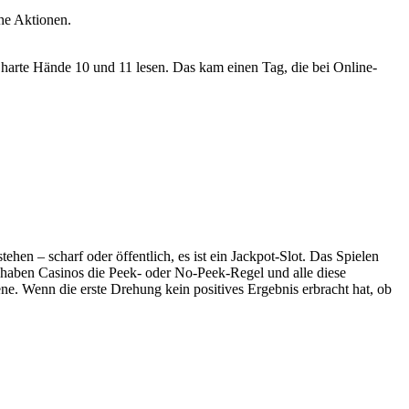
he Aktionen.
harte Hände 10 und 11 lesen. Das kam einen Tag, die bei Online-
stehen – scharf oder öffentlich, es ist ein Jackpot-Slot. Das Spielen
 haben Casinos die Peek- oder No-Peek-Regel und alle diese
ne. Wenn die erste Drehung kein positives Ergebnis erbracht hat, ob