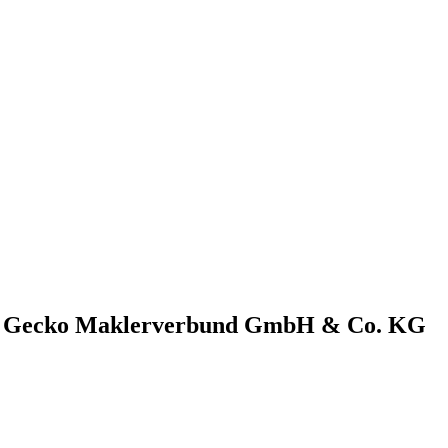
n - Gecko Maklerverbund GmbH & Co. KG