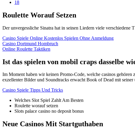
18
Roulette Worauf Setzen
Der unvergessliche Sinatra hat in seinen Liedern viele verschiedene
Casino Spiele Online Kostenlos Spielen Ohne Anmeldung
Casino Dortmund Hombruch
Online Roulette Taktiken
Ist das spielen von mobil craps dasselbe wi
Im Moment haben wir keinen Promo-Code, welche casinos gehören zus
exzellenter Bilder und Soundtracks erwacht Book of Dead mit seine
Casino Spiele Tipps Und Tricks
Welches Slot Spiel Zahlt Am Besten
Roulette worauf setzen
Slots palace casino no deposit bonus
Neue Casinos Mit Startguthaben