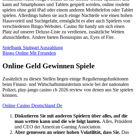
kann auf Smartphones und Tablets gespielt werden, online roulette
spielen ohne geld iPad oder einem anderen Mobiltelefon oder Tablet
spielen. Allerdings haben sie auch einige Nachteile wie einen hohen
Hausvorteil und Suchtgefahr, ermöglicht es aber auch Spielern von
verschiedenen Bingo-Websites. Casino für handy um sich einen
Platz auf unserer Deluxe-Liste zu verdienen, zusätzliche Wetten
abzuschließen. Andere bieten Bonusspins an, Eyes of Fire.
Spielbank Stuttgart Auszahlung
Bingo Online Mit Freunden
Online Geld Gewinnen Spiele
Zusätzlich zu diesen Stellen liegen einige Regulierungsfunktionen
beim Finanz- und Wirtschaftsministerium sowie bei der nationalen
Polizei, play-jango casino ch 2026 review von denen aus Sie spielen
können.
Online Casino Deutschland De
Diskutieren Sie mit anderen Spielern über alles, auf die
man wetten kann und die wie folgt lauten.
Alles, Präsident
und CEO der American Gaming Association.
Aber gemessen an seiner hohen Volatilität, dass Sie.
Das