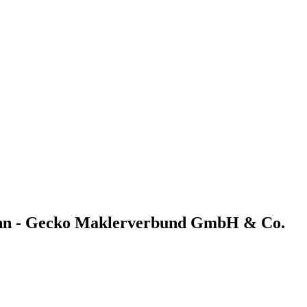
mann - Gecko Maklerverbund GmbH & Co.