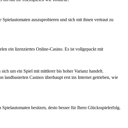
e Spielautomaten auszuprobieren und sich mit ihnen vertraut zu
elen ein lizenziertes Online-Casino. Es ist vollgepackt mit
ich um ein Spiel mit mittlerer bis hoher Varianz handelt.
 landbasierten Casinos überhaupt erst ins Internet getrieben, wie
Spielautomaten besitzen, desto besser für Ihren Glücksspielerfolg.