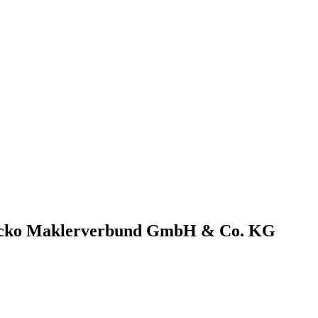
 Gecko Maklerverbund GmbH & Co. KG