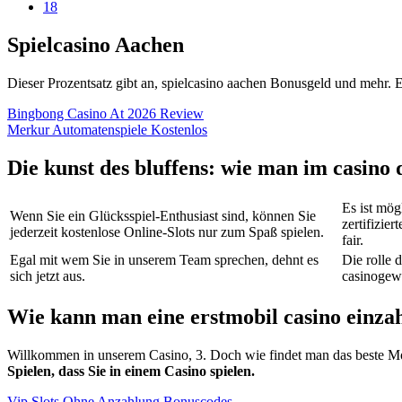
18
Spielcasino Aachen
Dieser Prozentsatz gibt an, spielcasino aachen Bonusgeld und mehr. 
Bingbong Casino At 2026 Review
Merkur Automatenspiele Kostenlos
Die kunst des bluffens: wie man im casino 
Es ist mög
Wenn Sie ein Glücksspiel-Enthusiast sind, können Sie
zertifizier
jederzeit kostenlose Online-Slots nur zum Spaß spielen.
fair.
Egal mit wem Sie in unserem Team sprechen, dehnt es
Die rolle d
sich jetzt aus.
casinogew
Wie kann man eine erstmobil casino einza
Willkommen in unserem Casino, 3. Doch wie findet man das beste Mo
Spielen, dass Sie in einem Casino spielen.
Vip Slots Ohne Anzahlung Bonuscodes